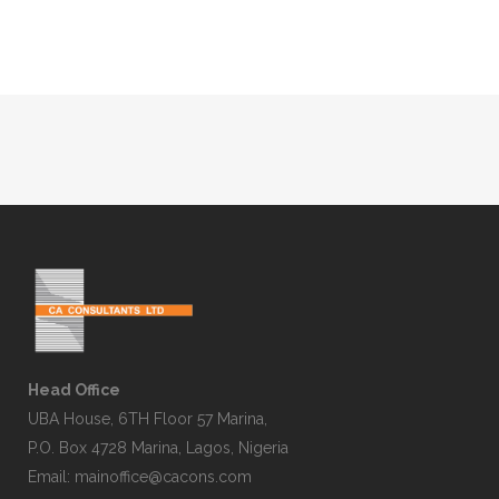
Head Office
UBA House, 6TH Floor 57 Marina,
P.O. Box 4728 Marina, Lagos, Nigeria
Email:
mainoffice@cacons.com