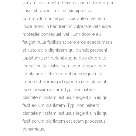
veniam, quis nostrud exerci tation ullamcorper
suscipit lobortis nisl ut aliquip ex ea
commodo consequat. Duis autem vel eum
iriure dolor in hendrerit in vulputate velit esse
molestie consequat, vel illum dolore eu
feugiat nulla facilisis at vero eros et accumsan
et iusto odio dignissim qui blandit praesent
luptatum zzril delenit augue duis dolore te
feugait nulla facilisi. Nam liber tempor cum
soluta nobis eleifend option congue nihil
imperdiet doming id quod mazim placerat
facer possim assum. Typi non habent
claritatem insitam; est usus legentis in iis qui
facit eorum claritatem. Typi non habent
claritatem insitam; est usus legentis in iis qui
facit eorum claritatem est etiam processus
dynamicus.