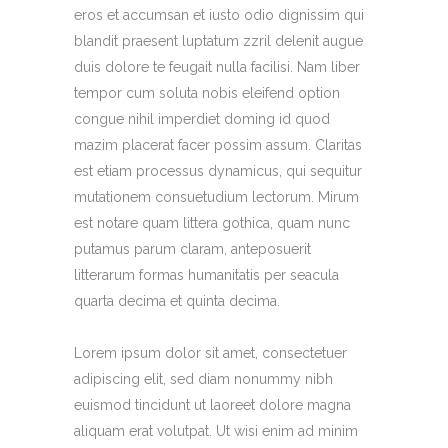
eros et accumsan et iusto odio dignissim qui
blandit praesent luptatum zzril delenit augue
duis dolore te feugait nulla facilisi. Nam liber
tempor cum soluta nobis eleifend option
congue nihil imperdiet doming id quod
mazim placerat facer possim assum. Claritas
est etiam processus dynamicus, qui sequitur
mutationem consuetudium lectorum. Mirum
est notare quam littera gothica, quam nunc
putamus parum claram, anteposuerit
litterarum formas humanitatis per seacula
quarta decima et quinta decima.
Lorem ipsum dolor sit amet, consectetuer
adipiscing elit, sed diam nonummy nibh
euismod tincidunt ut laoreet dolore magna
aliquam erat volutpat. Ut wisi enim ad minim