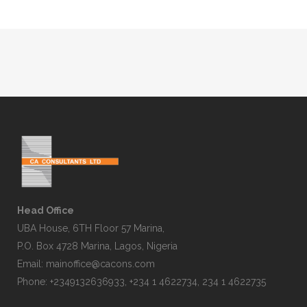
Head Office
UBA House, 6TH Floor 57 Marina,
P.O. Box 4728 Marina, Lagos, Nigeria
Email:
mainoffice@cacons.com
Phone: +2349132636933, +234 1 4622734, 234 1 4622735